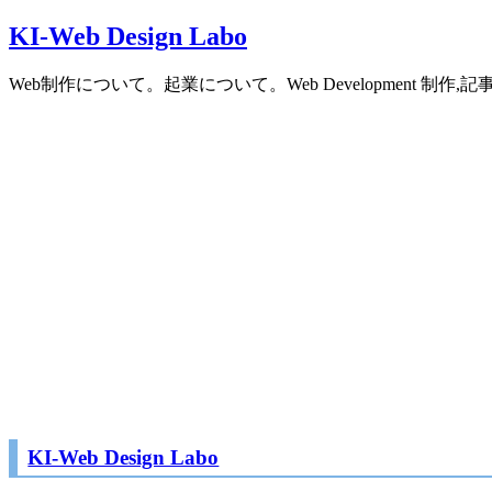
Skip
KI-Web Design Labo
to
content
Web制作について。起業について。Web Development 
KI-Web Design Labo