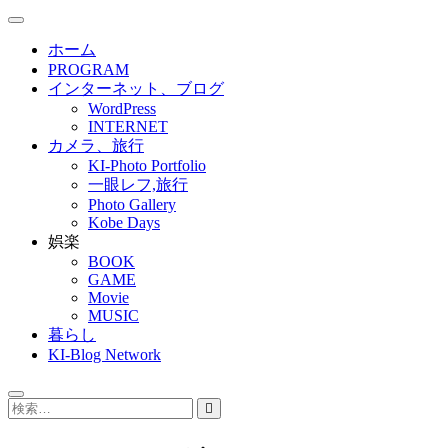
ホーム
PROGRAM
インターネット、ブログ
WordPress
INTERNET
カメラ、旅行
KI-Photo Portfolio
一眼レフ,旅行
Photo Gallery
Kobe Days
娯楽
BOOK
GAME
Movie
MUSIC
暮らし
KI-Blog Network
検
索…