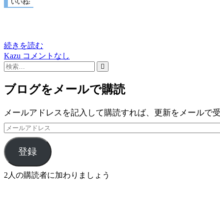
いいね:
続きを読む
Kazu
コメントなし
検
索…
ブログをメールで購読
メールアドレスを記入して購読すれば、更新をメールで
メ
ー
ル
登録
ア
ド
2人の購読者に加わりましょう
レ
ス