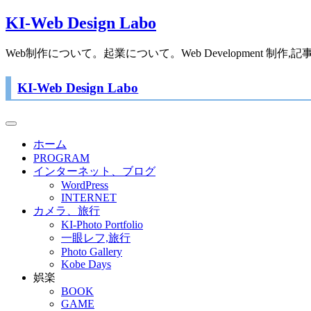
Skip
KI-Web Design Labo
to
content
Web制作について。起業について。Web Development 
KI-Web Design Labo
ホーム
PROGRAM
インターネット、ブログ
WordPress
INTERNET
カメラ、旅行
KI-Photo Portfolio
一眼レフ,旅行
Photo Gallery
Kobe Days
娯楽
BOOK
GAME