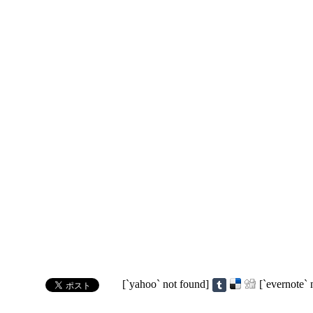
[`yahoo` not found]
[`evernote` 