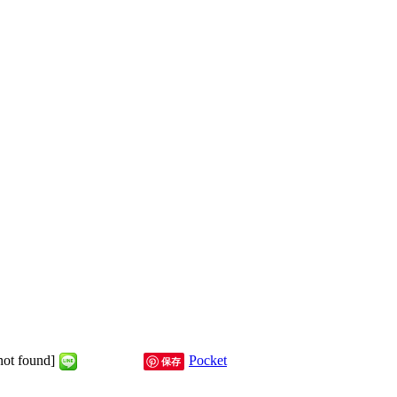
not found]
Pocket
保存