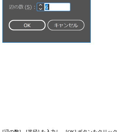
[辺の数]、[半径] を入力し、[OK] ボタンをクリック。