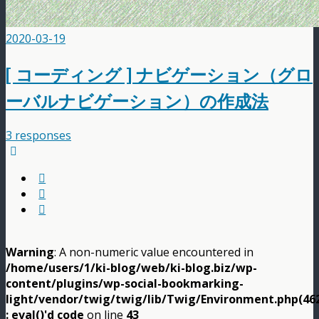
2020-03-19
[ コーディング ] ナビゲーション（グロ
ーバルナビゲーション）の作成法
3 responses
Warning
: A non-numeric value encountered in
/home/users/1/ki-blog/web/ki-blog.biz/wp-
content/plugins/wp-social-bookmarking-
light/vendor/twig/twig/lib/Twig/Environment.php(46
: eval()'d code
on line
43